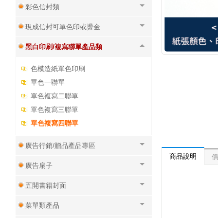
彩色信封類
現成信封可單色印或燙金
黑白印刷/複寫聯單產品類
色模造紙單色印刷
單色一聯單
單色複寫二聯單
單色複寫三聯單
單色複寫四聯單
廣告行銷/贈品產品專區
商品說明
廣告扇子
五開書籍封面
菜單類產品