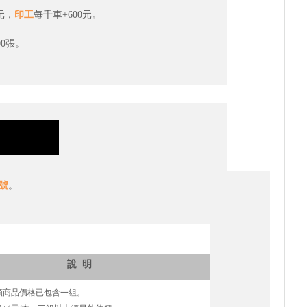
0元，
印工
每千車+600元。
0張。
號
。
說 明
類商品價格已包含一組。