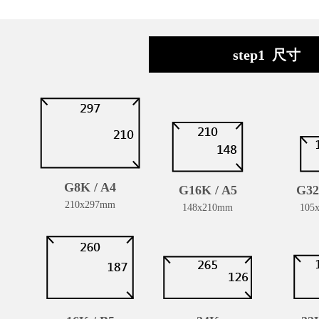
step1 尺寸
G8K / A4
G16K / A5
G32
210x297mm
148x210mm
105