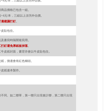
+4元/本，三組以上須另外估價。
類商品價格已包含一組。
+4元/本，三組以上須另外估價。
訂邊建議打釘
。
牛皮貼包住。
底及書寫時隔開複寫用。
工打釘避免厚紙板掉落
。
工牛皮紙封面，書背亦會以牛皮貼包住。
皮紙，側邊會有紅色糊頭。
牛皮紙連本製作。
容不同。如二聯單，第一聯只出現會計聯，第二聯只出現