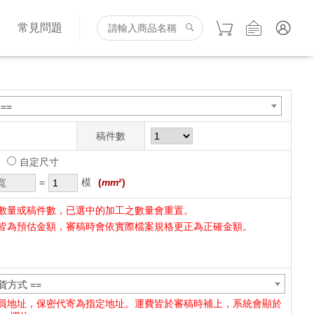
詢
常見問題
==
稿件數
自定尺寸
=
模
(
mm
²)
數量或稿件數，已選中的加工之數量會重置。
皆為預估金額，審稿時會依實際檔案規格更正為正確金額。
貨方式 ==
員地址，保密代寄為指定地址。運費皆於審稿時補上，系統會顯於