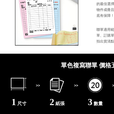
的最佳選
物件成冊
底有保障
聯單適用
單、訂購
拍出貨清
單色複寫聯單 價格
>>
>>
1
2
3
尺寸
紙張
數量