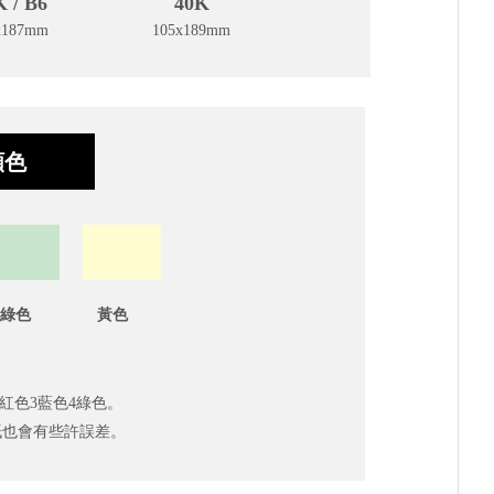
 / B6
40K
x187mm
105x189mm
顏色
綠色 黃色
2紅色3藍色4綠色。
會有些許誤差。