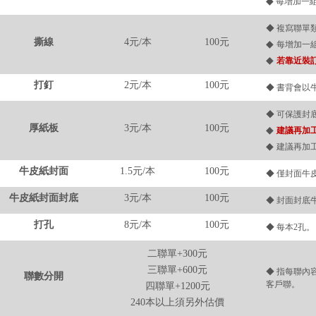
◆
每增加一組
◆ 複寫聯單
撕線
4元/本
100元
◆
每增加一組
◆
若靠近裝
打釘
2元/本
100元
◆ 書背會以
◆ 可保護封
厚紙板
3元/本
100元
◆
建議再加
◆
建議再加
牛皮紙封面
1.5元/本
100元
◆ 僅封面牛
牛皮紙封面封底
3元/本
100元
◆ 封面封底
打孔
8元/本
100元
◆ 每本2孔。
二聯單+300元
三聯單+600元
◆ 指每聯內
聯數分開
客戶聯。
四聯單+1200元
240本以上須另外估價