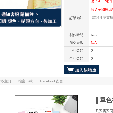
是「加工/配
發票要開統編
訂單備註
製作時間
N/A
預交天數
N/A
小計金額
0
合計金額
0
價格查詢
檔案下載
Facebook留言
▌單色
只要需要