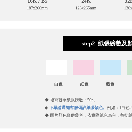
16K / B5
24K
32K
187x260mm
126x265mm
130
step2 紙張磅數及
白色 紅色 藍色 
◆ 複寫聯單紙張磅數：50p。
◆
下單請通知客服備註紙張顏色。
例如：1白色
◆ 圖片顏色僅供參考，依實際紙色為主，每批紙也