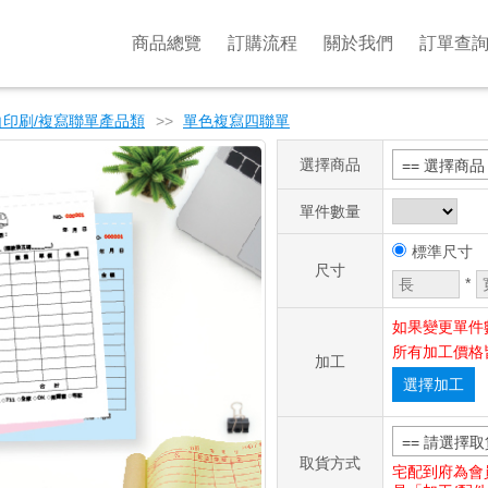
商品總覽
訂購流程
關於我們
訂單查
白印刷/複寫聯單產品類
>>
單色複寫四聯單
選擇商品
== 選擇商品 
單件數量
標準尺寸
尺寸
*
如果變更單件
所有加工價格
加工
選擇加工
== 請選擇取
取貨方式
宅配到府為會