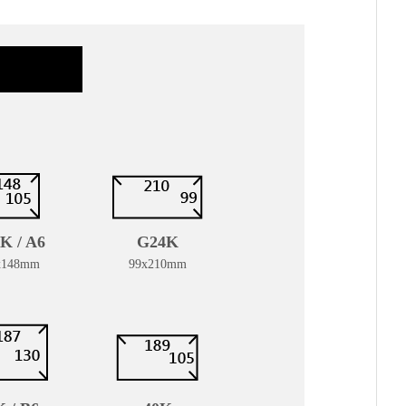
K / A6
G24K
x148mm
99x210mm