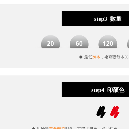
step3 數量
◆ 最低
20本
，複寫聯每本5
step4 印顏色