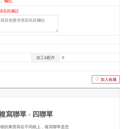
件」欄位。
請在此備註
加工&配件
0
♡
加入收藏
複寫聯單 - 四聯單
同樣的東西寫在不同紙上，複寫聯單是您