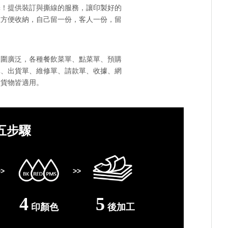
擇！提供裝訂與撕線的服務，讓印製好的
且方便收納，自己留一份，客人一份，留
！
範圍廣泛，各種餐飲菜單、點菜單、預購
單、出貨單、維修單、請款單、收據、網
點貨物皆適用。
五步驟
>>
>>
4
5
印顏色
後加工