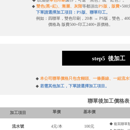
◆ 以油墨
單色印刷
製作，可選「黑色」或「紅色」。
◆
雙色(黑+紅)、漸層、灰階
等都須出
PS版
，
版費
+50
下單請選擇加工項目：PS版、聯單印工。
例如：四聯單，雙色印刷，20本 → PS版，雙色，400
價格為
版費500+印工2400+原價格。
step5 後加工
◆
本公司聯單價格只包含糊頭、一條撕線、一組流水
◆
若需其他加工，下單請選擇加工項目。
聯單後加工價格表
單價
基本價
加工項目
◆ 複寫聯單
流水號
4元/本
100元