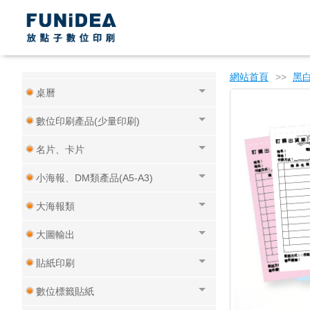
年節商品專區
書籍印製上傳區
網站首頁
>>
黑
桌曆
數位印刷產品(少量印刷)
名片、卡片
小海報、DM類產品(A5-A3)
大海報類
大圖輸出
貼紙印刷
數位標籤貼紙