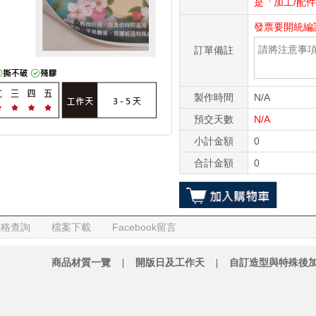
是「加工/配
發票要開統編
訂單備註
製作時間
N/A
預交天數
N/A
小計金額
0
合計金額
0
價格查詢
檔案下載
Facebook留言
商品材質一覽
|
開版日及工作天
|
自訂造型與特殊後