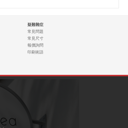
疑難雜症
常見問題
常見尺寸
報價詢問
印刷術語