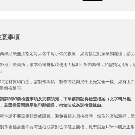
注意事項
. 商標貼紙無法指定每大張中每小張的數量，如需指定則須單獨處理，請
. 矩形四邊圓角，依本公司拼板時使用刀模0.5-2R內隨機，如需指定R
」
. 特定材質印白墨，需製作黑稿，製作方法與局部上光完全一樣。如有上
墨價格相同。
請詳閱印前檢查事項及完稿須知，下單前請記得檢查檔案（文字轉外框、特
，若因檔案問題產生印製錯誤，恕無法成為退換貨緣由。
. 稿件請不要設定鎖定或隱藏，避免審稿人員拚搞時，鎖住的區域漏抓，
. 製作圖檔盡量不要有邊框或需對位準確之圖檔，軋型誤差1-2mm屬於正