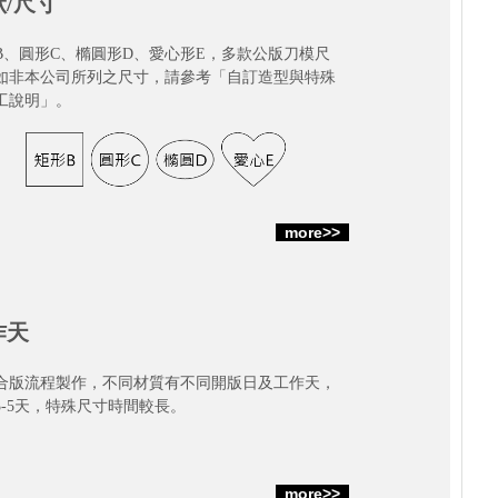
狀/尺寸
B、圓形C、橢圓形D、愛心形E，多款公版刀模尺
如非本公司所列之尺寸，請參考「自訂造型與特殊
工說明」。
more>>
作天
合版流程製作，不同材質有不同開版日及工作天，
3-5天，特殊尺寸時間較長。
more>>