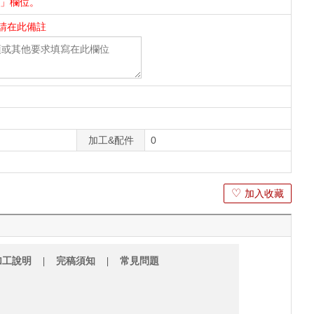
件」欄位。
請在此備註
加工&配件
0
♡
加入收藏
加工說明
|
完稿須知
|
常見問題