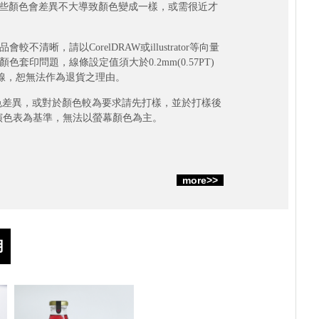
，有些顏色會差異不大導致顏色變成一樣，或需很近才
清晰，請以CorelDRAW或illustrator等向量
印問題，線條設定值須大於0.2mm(0.57PT)
斷線，恕無法作為退貨之理由。
顏色差異，或對於顏色較為要求請先打樣，並於打樣後
演色表為基準，無法以螢幕顏色為主。
more>>
用