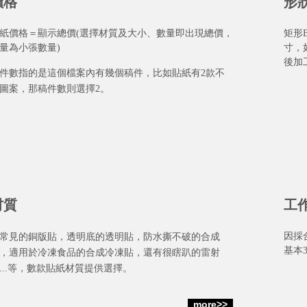
價格
形
紙價格＝顯示總價
(選擇材質及大小、數量即出現總價
，
矩形
量為小張數量)
寸，
後加
件數指的是這個檔案內有幾個稿件，比如貼紙有2款不
圖案，那稿件數則選擇2。
材質
工
因採
常見的銅版貼，透明底的透明貼，防水撕不破的合成
基本
，適用於冷凍食品的合成冷凍貼，還有很瞎趴的雷射
...等，數款貼紙材質提供選擇。
more>>