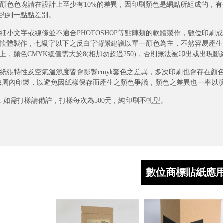
. 顏色色塊請在設計上至少有10%的差異，因印刷顏色是網點所組成的
的到一點點差別。
. 細小文字或線條並不適合PHOTOSHOP等點陣類的軟體製作，數位印刷成品會較不
軟體製作，七級字以下之反白字背景建議以單一顏色為主，不然容易產生顏色套
上，顏色CMYK總值需大於8(相加勿超過250)，否則無法被印出或出現
. 紙張特性及空氣溫濕度皆會影響cmyk套色之差異，多次印刷也會存在
-2周內印製，以避免因紙樣保存而產生之顏色爭議，顏色之差異也一率以
0. 如需打樣請備註，打樣每次為500元，純印刷不軋型。
數位商標貼紙應