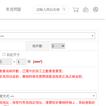
詢
常見問題
==
稿件數
自定尺寸
=
模
(
mm
²)
數量或稿件數，已選中的加工之數量會重置。
皆為預估金額，審稿時會依實際檔案規格更正為正確金額。
貨方式 ==
員地址，保密代寄為指定地址。運費皆於審稿時補上，系統會顯於