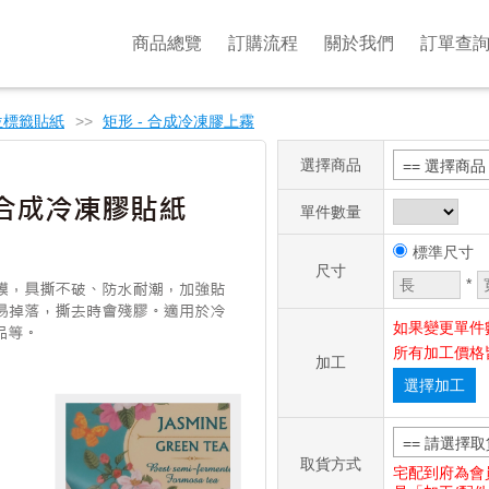
商品總覽
訂購流程
關於我們
訂單查
位標籤貼紙
>>
矩形 - 合成冷凍膠上霧
選擇商品
== 選擇商品 
單件數量
標準尺寸
尺寸
*
如果變更單件
所有加工價格
加工
選擇加工
== 請選擇取
取貨方式
宅配到府為會