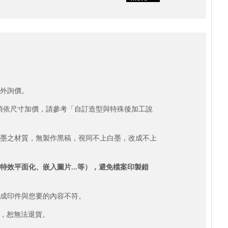
另外詢價。
角，須依尺寸加價，請參考「自訂造型與特殊後加工說
白墨之材質，無製作黑稿，視同不上白墨，改成不上
效平面化、嵌入圖片...等），避免檔案印製錯
造成印件與您要的內容不符。
常，恕無法退貨。