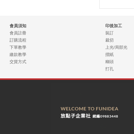
廣告行銷/贈品產品專區
廣告扇子
會員須知
印後加工
會員註冊
裝訂
五開書籍封面
訂購流程
裁切
菜單類產品
下單教學
上光/局部光
繳款教學
摺紙
號碼布
交貨方式
糊頭
打孔
急件專區
老闆不在家系列