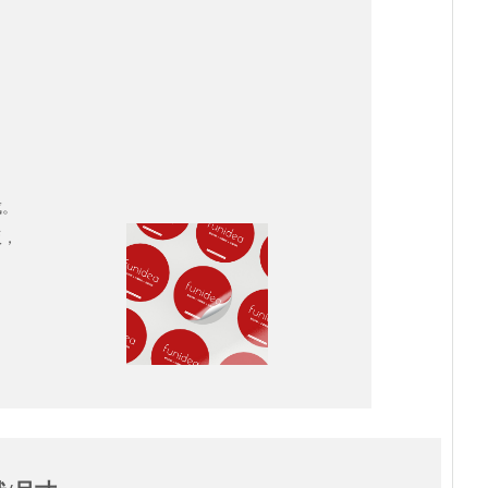
成。
版，
司