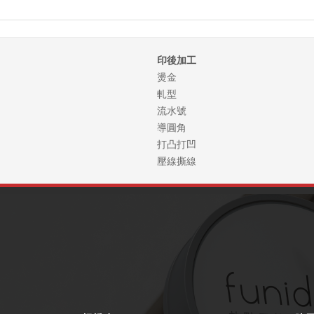
印後加工
燙金
軋型
流水號
導圓角
打凸打凹
壓線撕線