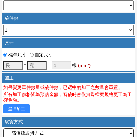
稿件數
尺寸
標準尺寸
自定尺寸
*
=
模
(
mm
²)
加工
如果變更單件數量或稿件數，已選中的加工之數量會重置。
所有加工價格皆為預估金額，審稿時會依實際檔案規格更正為正
確金額。
選擇加工
取貨方式