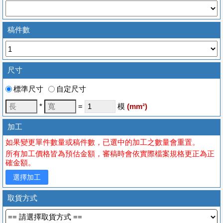
稿件數
尺寸
標準尺寸
自定尺寸
*
=
模
(
mm
²)
加工
如果變更單件數量或稿件數，已選中的加工之數量會重置。
所有加工價格皆為預估金額，審稿時會依實際檔案規格更正為正
確金額。
選擇加工
取貨方式