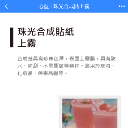
心型 - 珠光合成貼上霧