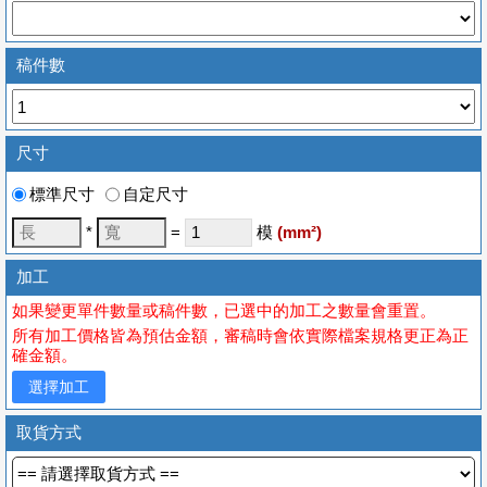
稿件數
尺寸
標準尺寸
自定尺寸
*
=
模
(
mm
²)
加工
如果變更單件數量或稿件數，已選中的加工之數量會重置。
所有加工價格皆為預估金額，審稿時會依實際檔案規格更正為正
確金額。
選擇加工
取貨方式