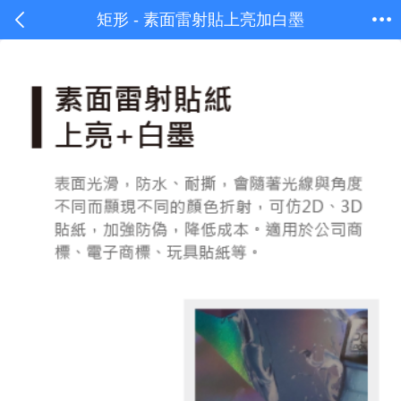
矩形 - 素面雷射貼上亮加白墨