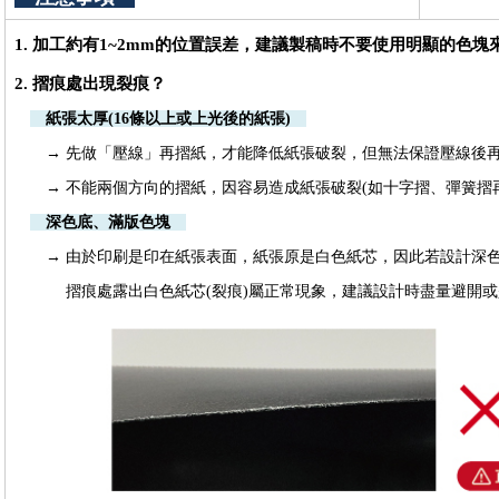
1. 加工約有1~2mm的位置誤差，建議製稿時不要使用明顯的色塊
2. 摺痕處出現裂痕？
紙張太厚(16條以上或上光後的紙張)
→ 先做「壓線」再摺紙，才能降低紙張破裂，但無法保證壓線後
→
不能兩個方向的摺紙，因容易造成紙張破裂(如十字摺、彈簧摺
深色底、滿版色塊
→ 由於印刷是印在紙張表面，紙張原是白色紙芯，因此若設計深色
摺痕處露出白色紙芯(裂痕)屬正常現象，建議設計時盡量避開