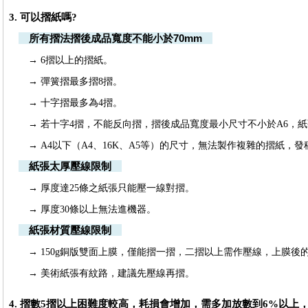
3. 可以摺紙嗎?
所有摺法摺後成品寬度不能小於70mm
→ 6摺以上的摺紙。
→ 彈簧摺最多摺8摺。
→ 十字摺最多為4摺。
→ 若十字4摺，不能反向摺，摺後成品寬度最小尺寸不小於A6，紙張
→ A4以下（A4、16K、A5等）的尺寸，無法製作複雜的摺紙，
紙張太厚壓線限制
→ 厚度達25條之紙張只能壓一線對摺。
→ 厚度30條以上無法進機器。
紙張材質壓線限制
→ 150g銅版雙面上膜，僅能摺一摺，二摺以上需作壓線，上膜後
→ 美術紙張有紋路，建議先壓線再摺。
4. 摺數5摺以上困難度較高，耗損會增加，需多加放數到6%以上