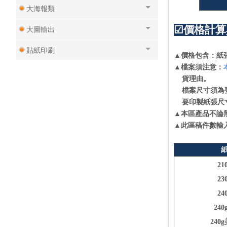
大海報類
☑價格計算
大圖輸出
貼紙印刷
▲價格包含：紙
▲檔案須注意：
數位標籤貼紙
貨理由。
檔案尺寸須為要
彩色信封類
要印製紙張尺寸
現成信封可單色印或燙金
▲本區產品不論
▲此區
稿
件數輸
黑白印刷/複寫聯單產品類
廣告行銷/贈品產品專區
2
廣告扇子
2
2
4
五開書籍封面
24
菜單類產品
240