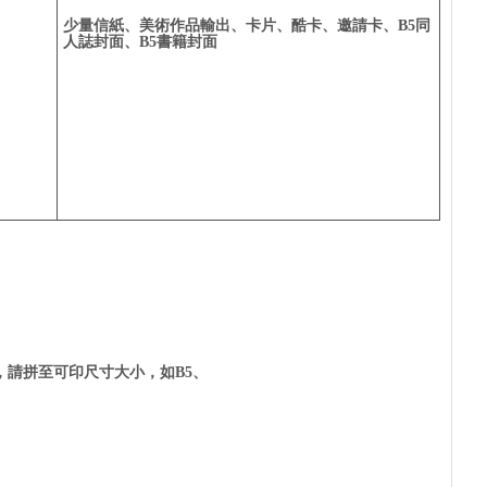
少量信紙、美術作品輸出、卡片、酷卡、邀請卡、B5同
人誌封面、B5書籍封面
請拼至可印尺寸大小，如B5、