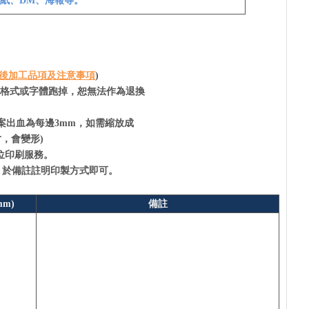
紙、DM、海報等。
後加工品項及注意事項
)
造成格式或字體跑掉，恕無法作為退換
案出血為每邊3mm，如需縮放成
，會變形)
位印刷服務。
)，於備註註明印製方式即可。
m)
備註