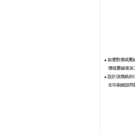
▲如需對摺或壓
摺或壓線後加
▲設計須摺紙的
生印刷錯誤問題