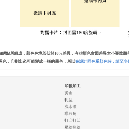
由網點所組成，顏色色塊若低於10%差異，有些顏色會因差異太小導致顏色
黑色，印刷出來可能變成一樣的黑色，所以
在設計同色系顏色時，請至少
印後加工
燙金
軋型
流水號
導圓角
打凸打凹
壓線撕線