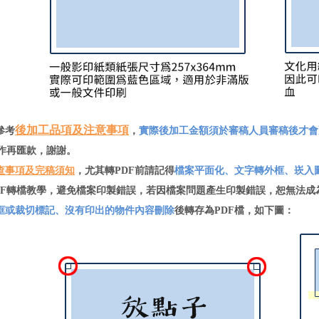
後加工品項及注意事項
參考
，
實際後加工金額須於審稿人員審稿後才會
作再匯款，謝謝。
查事項及完稿須知
，尤其轉PDF前請記得
檔案平面化、文字轉外框、崁入
F轉檔教學，避免檔案印製錯誤，若因檔案問題產生印製錯誤，恕無法成
框或裁切標記、沒有印出的物件內容刪除
後轉存為PDF檔，如下圖：