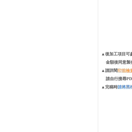
▲後加工項目可
金額後同意製
▲請詳閱
印前檢
請自行搜尋PD
▲完稿時
請將黑