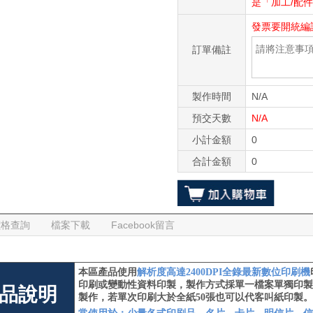
是「加工/配
發票要開統編
訂單備註
製作時間
N/A
預交天數
N/A
小計金額
0
合計金額
0
價格查詢
檔案下載
Facebook留言
本區產品使用
解析度高達
2400DPI全錄最新數位印刷機
印刷或變動性資料印製，
製作方式採單一檔案單獨印製
品說明
製作，若單次印刷大於全紙50張也可以代客叫紙印製。