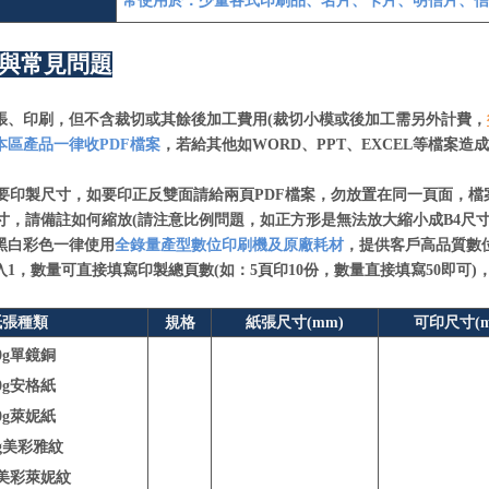
常使用於：少量各式印刷品、名片、卡片、明信片、信
與常見問題
張、印刷，但不含裁切或其餘後加工費用(裁切小模或後加工需另外計費，
本區產品一律收PDF檔案
，若給其他如WORD、PPT、EXCEL等檔案
印製尺寸，如要印正反雙面請給兩頁PDF檔案，勿放置在同一頁面，檔
，請備註如何縮放(請注意比例問題，如正方形是無法放大縮小成B4尺寸
黑白彩色一律使用
全錄量產型數位印刷機及原廠耗材
，提供客戶高品質數
入1，數量可直接填寫印製總頁數(如：5頁印10份，數量直接填寫50即可
紙張種類
規格
紙張尺寸(mm)
可印尺寸(m
10g單鏡銅
30g安格紙
0g萊妮紙
0g美彩雅紋
g美彩萊妮紋