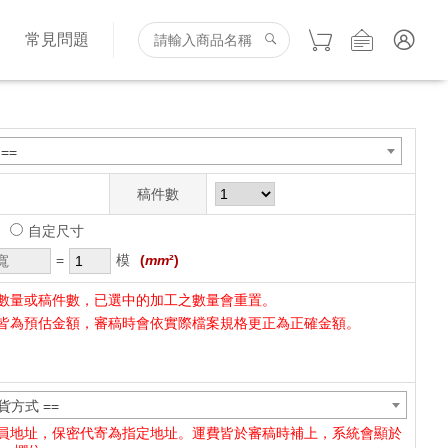
詢
常見問題
==
稿件數
自定尺寸
=
模
(
mm
²)
數量或稿件數，已選中的加工之數量會重置。
皆為預估金額，審稿時會依實際檔案規格更正為正確金額。
貨方式 ==
員地址，保密代寄為指定地址。運費皆於審稿時補上，系統會顯於