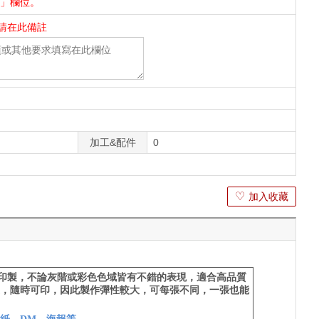
件」欄位。
請在此備註
加工&配件
0
♡
加入收藏
印製，不論灰階或彩色色域皆有不錯的表現，適合高品質
，隨時可印，因此製作彈性較大，可每張不同，一張也能