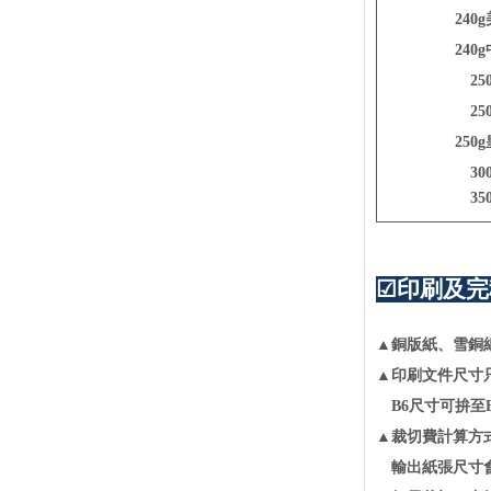
240
號碼布
240
急件專區
2
老闆不在家系列
2
250
3
3
☑印刷及完
▲銅版紙、雪銅
▲印刷文件尺寸
B6尺寸可拚至
▲裁切費計算方
輸出紙張尺寸會