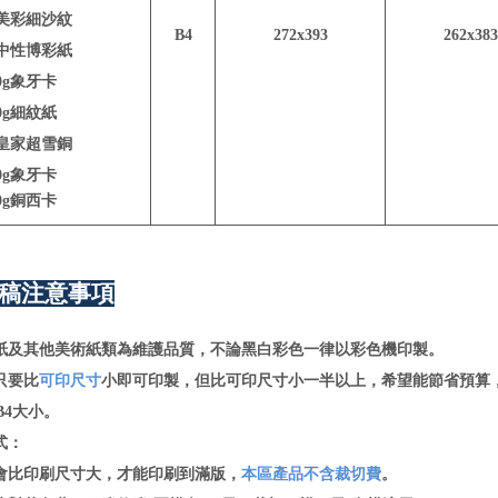
g美彩細沙紋
B4
272x393
262x383
g中性博彩紙
50g象牙卡
50g細紋紙
g皇家超雪銅
00g象牙卡
50g銅西卡
稿注意事項
紙及其他美術紙類為維護品質，不論黑白彩色一律以彩色機印製。
只要比
可印尺寸
小即可印製，但比可印尺寸小一半以上，希望能節省預算，
B4大小。
式：
比印刷尺寸大，才能印刷到滿版，
本區產品不含裁切費
。