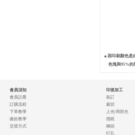
▲因印刷顏色是
色塊與95%的
會員須知
印後加工
會員註冊
裝訂
訂購流程
裁切
下單教學
上光/局部光
繳款教學
摺紙
交貨方式
糊頭
打孔