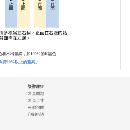
看不出差異，如100%的K黑色
保持10%以上的差異
。
疑難雜症
常見問題
常見尺寸
報價詢問
印刷術語