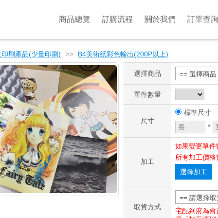
商品總覽
訂購流程
關於我們
訂單查
印刷產品(少量印刷)
>>
B4美術紙彩色輸出(200P以上)
選擇商品
== 選擇商品 
單件數量
標準尺寸
尺寸
*
如果變更單件
所有加工價格
加工
選擇加工
== 請選擇取
取貨方式
宅配到府為會