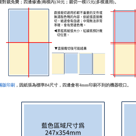
裁免費；四邊修邊(兩模內)30元；裁切一模15元(多模適用)。
滿版印刷
，因紙張為標準B4尺寸，四邊會有4mm印刷不到的機器咬口。