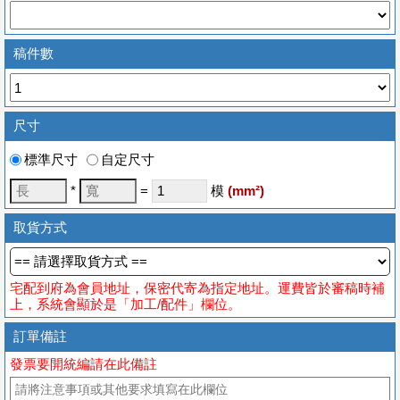
稿件數
尺寸
標準尺寸
自定尺寸
*
=
模
(
mm
²)
取貨方式
宅配到府為會員地址，保密代寄為指定地址。運費皆於審稿時補
上，系統會顯於是「加工/配件」欄位。
訂單備註
發票要開統編請在此備註