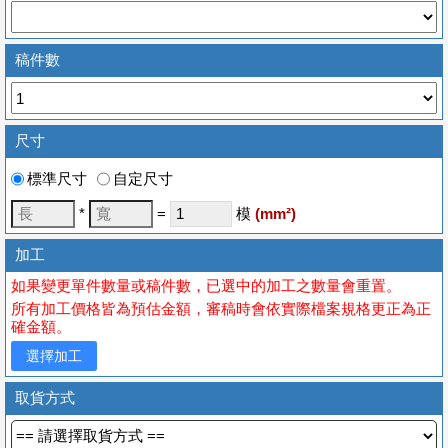
稿件數
尺寸
標準尺寸
自定尺寸
*
=
模
(
mm
²)
加工
如果變更單件數量或稿件數，已選中的加工之數量會重置。
所有加工價格皆為預估金額，審稿時會依實際檔案規格更正為正
確金額。
選擇加工
取貨方式