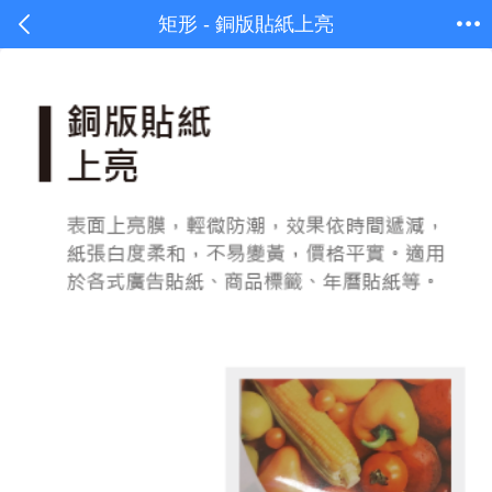
矩形 - 銅版貼紙上亮