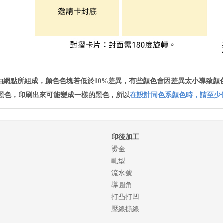
由網點所組成，顏色色塊若低於10%差異，有些顏色會因差異太小導致顏色
黑色，印刷出來可能變成一樣的黑色，所以
在設計同色系顏色時，請至少
印後加工
燙金
軋型
流水號
導圓角
打凸打凹
壓線撕線