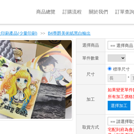
商品總覽
訂購流程
關於我們
訂單查
印刷產品(少量印刷)
>>
B4尊爵美術紙黑白輸出
選擇商品
== 選擇商品 
單件數量
標準尺寸
尺寸
*
如果變更單件
所有加工價格
加工
選擇加工
== 請選擇取
取貨方式
宅配到府為會