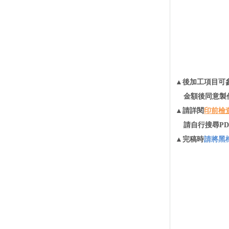
▲後加工項目可
金額後同意製
▲請詳閱
印前檢
請自行搜尋PD
▲完稿時
請將黑