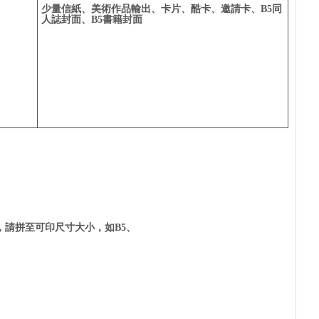
少量信紙、美術作品輸出、卡片、酷卡、邀請卡、B5同
人誌封面、B5書籍封面
請拼至可印尺寸大小，如B5、