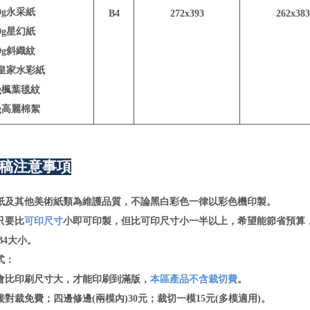
40g永采紙
B4
272x393
262x383
50g星幻紙
50g斜織紋
g皇家水彩紙
0g楓葉毯紋
0g高麗棉絮
稿注意事項
紙及其他美術紙類為維護品質，不論黑白彩色一律以彩色機印製。
只要比
可印尺寸
小即可印製，但比可印尺寸小一半以上，希望能節省預算，
B4大小。
式：
比印刷尺寸大，才能印刷到滿版，
本區產品不含裁切費
。
裁免費；四邊修邊(兩模內)30元；裁切一模15元(多模適用)。