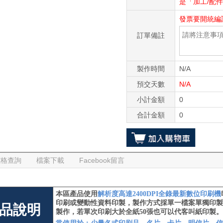
是「加工/配
發票要開統編
訂單備註
製作時間
N/A
預交天數
N/A
小計金額
0
合計金額
0
價格查詢
檔案下載
Facebook留言
本區產品使用
解析度高達
2400DPI全錄最新數位印刷機
印刷或變動性資料印製，
製作方式採單一檔案單獨印製
品說明
製作，若單次印刷大於全紙50張也可以代客叫紙印製。