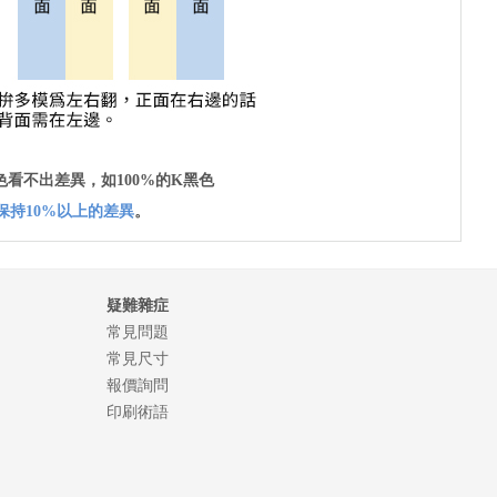
看不出差異，如100%的K黑色
保持10%以上的差異
。
疑難雜症
常見問題
常見尺寸
報價詢問
印刷術語