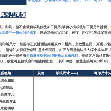
常使用於：少量各式印刷品、名片、卡片、明信片、信
與常見問題
張、印刷，但不含裁切或其餘後加工費用(裁切小模或後加工需另外計費，
本區產品一律收PDF檔案
，若給其他如WORD、PPT、EXCEL等檔案
印製尺寸，如要印正反雙面請給兩頁PDF檔案，勿放置在同一頁面，檔
，請備註如何縮放(請注意比例問題，如正方形是無法放大縮小成B4尺寸
黑白彩色一律使用
全錄量產型數位印刷機及原廠耗材
，提供客戶高品質數
入1，數量可直接填寫印製總頁數(如：5頁印10份，數量直接填寫50即可
紙張種類
規格
紙張尺寸(mm)
可印尺寸(m
0g環保和風
30g雅麗紙
0g亮麗非凡
g再生棉絮紙
0g水蜜桃紙