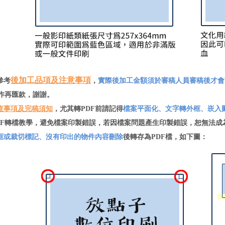
後加工品項及注意事項
參考
，
實際後加工金額須於審稿人員審稿後才會
作再匯款，謝謝。
查事項及完稿須知
，尤其轉PDF前請記得
檔案平面化、文字轉外框、崁入
F轉檔教學，避免檔案印製錯誤，若因檔案問題產生印製錯誤，恕無法成
框或裁切標記、沒有印出的物件內容刪除
後轉存為PDF檔，如下圖：