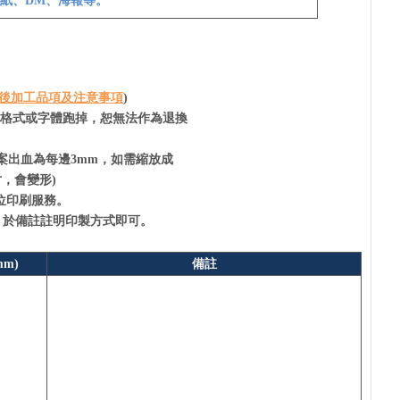
紙、DM、海報等。
後加工品項及注意事項
)
造成格式或字體跑掉，恕無法作為退換
案出血為每邊3mm，如需縮放成
，會變形)
位印刷服務。
)，於備註註明印製方式即可。
m)
備註