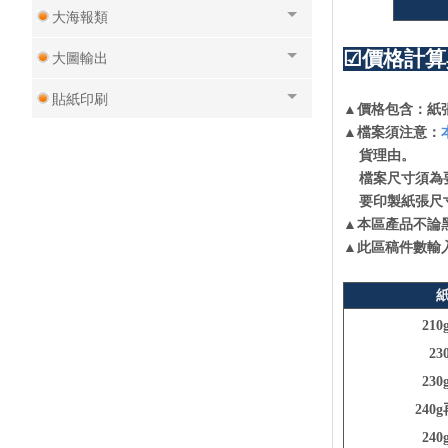
大海報類
☑價格計算
大圖輸出
貼紙印刷
▲價格包含：紙
▲檔案須注意：
數位標籤貼紙
貨理由。
檔案尺寸須為要
彩色信封類
要印製紙張尺寸
現成信封可單色印或燙金
▲本區產品不論
▲此區
稿
件數輸
黑白印刷/複寫聯單產品類
廣告行銷/贈品產品專區
21
廣告扇子
2
23
五開書籍封面
240
菜單類產品
24