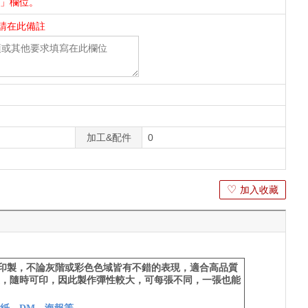
件」欄位。
請在此備註
加工&配件
0
♡
加入收藏
印製，不論灰階或彩色色域皆有不錯的表現，適合高品質
，隨時可印，因此製作彈性較大，可每張不同，一張也能