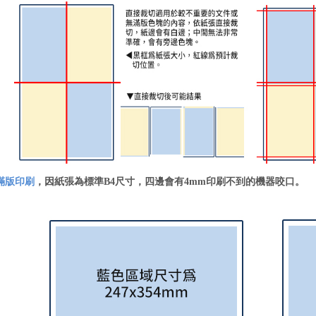
滿版印刷
，因紙張為標準B4尺寸，四邊會有4mm印刷不到的機器咬口。