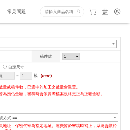
詢
常見問題
==
稿件數
自定尺寸
=
模
(
mm
²)
數量或稿件數，已選中的加工之數量會重置。
皆為預估金額，審稿時會依實際檔案規格更正為正確金額。
貨方式 ==
員地址，保密代寄為指定地址。運費皆於審稿時補上，系統會顯於