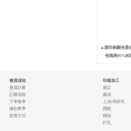
▲因印刷顏色是
色塊與95%的
會員須知
印後加工
會員註冊
裝訂
訂購流程
裁切
下單教學
上光/局部光
繳款教學
摺紙
交貨方式
糊頭
打孔