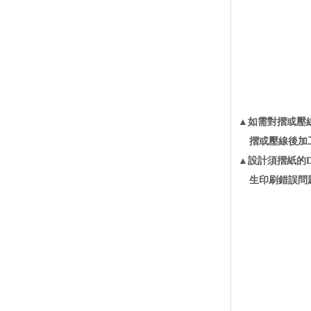
▲如需對摺或壓
摺或壓線後加
▲設計須摺紙的
生印刷錯誤問題