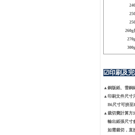
2
號碼布
2
急件專區
2
老闆不在家系列
260
27
30
☑印刷及完
▲銅版紙、雪銅
▲印刷文件尺寸
B6尺寸可拚至
▲裁切費計算方
輸出紙張尺寸會
如需裁切，直接對