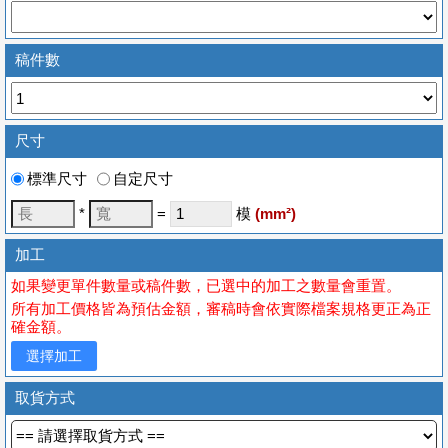
稿件數
尺寸
標準尺寸
自定尺寸
*
=
模
(
mm
²)
加工
如果變更單件數量或稿件數，已選中的加工之數量會重置。
所有加工價格皆為預估金額，審稿時會依實際檔案規格更正為正
確金額。
選擇加工
取貨方式