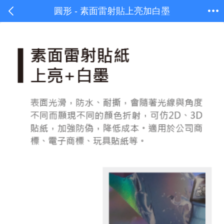
圓形 - 素面雷射貼上亮加白墨