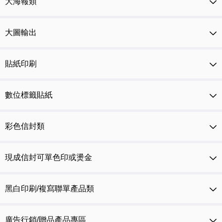
大海報類
大圖輸出
貼紙印刷
數位標籤貼紙
彩色信封類
現成信封可單色印或燙金
黑白印刷/複寫聯單產品類
廣告行銷/贈品產品專區