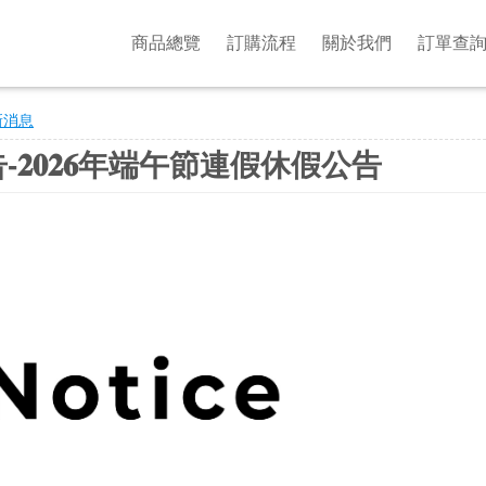
商品總覽
訂購流程
關於我們
訂單查
新消息
𝟐𝟎𝟐𝟔年端午節連假休假公告