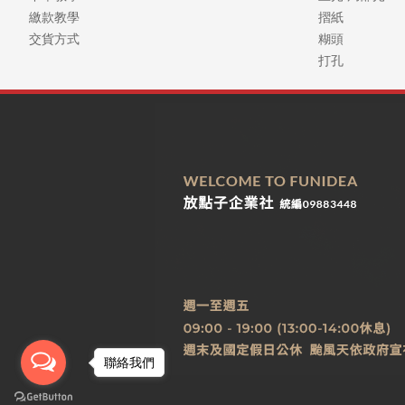
繳款教學
摺紙
交貨方式
糊頭
打孔
聯絡我們