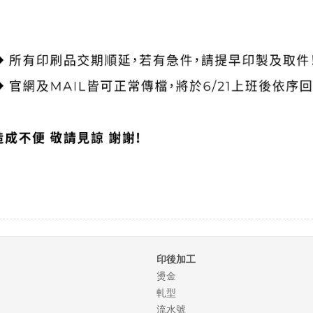
印後加工
燙金
軋型
流水號