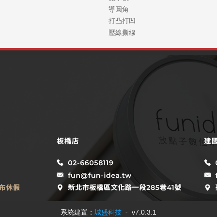
導圓角
打凸打凹
壓線撕線
系統建置：
城盛科技
- v7.0.3.1