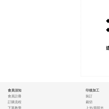
會員須知
印後加工
會員註冊
裝訂
訂購流程
裁切
下單教學
上光/局部光