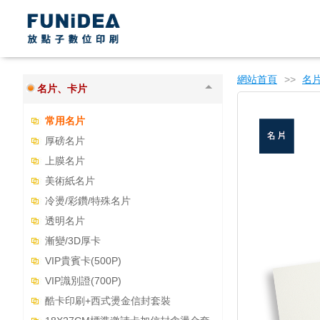
書籍印製上傳區
桌曆
數位印刷產品(少量印刷)
網站首頁
>>
名
名片、卡片
常用名片
厚磅名片
上膜名片
美術紙名片
冷燙/彩鑽/特殊名片
透明名片
漸變/3D厚卡
VIP貴賓卡(500P)
VIP識別證(700P)
酷卡印刷+西式燙金信封套裝