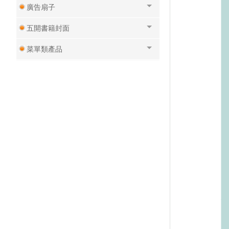
廣告扇子
五開書籍封面
菜單類產品
號碼布
急件專區
老闆不在家系列