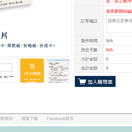
是「加工/配
發票要開統編
訂單備註
製作時間
N/A
預交天數
N/A
小計金額
0
合計金額
0
價格查詢
檔案下載
Facebook留言