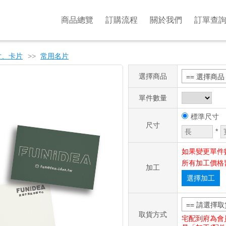
商品總覽
訂購流程
關於我們
訂單查
片、卡片
>>
常用名片
選擇商品
== 選擇商品 
單件數量
標準尺寸
尺寸
*
如果變更單件
所有加工價格
加工
選擇加工
== 請選擇取
取貨方式
宅配到府為會