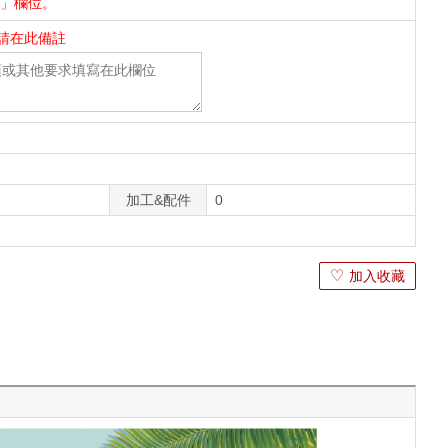
件」欄位。
請在此備註
加工&配件
0
♡
加入收藏