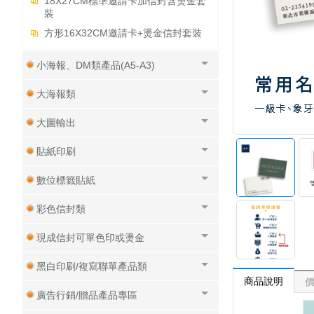
18X27CM標準邀請卡加信封含燙金套
裝
方形16X32CM邀請卡+燙金信封套裝
小海報、DM類產品(A5-A3)
大海報類
大圖輸出
貼紙印刷
數位標籤貼紙
彩色信封類
現成信封可單色印或燙金
黑白印刷/複寫聯單產品類
商品說明
廣告行銷/贈品產品專區