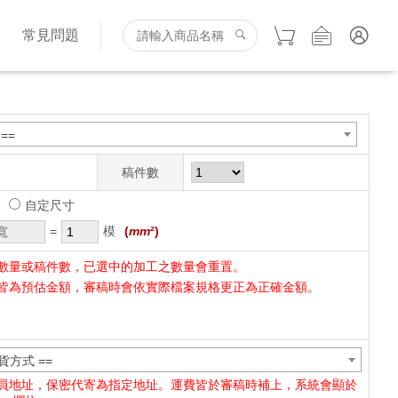
詢
常見問題
==
稿件數
自定尺寸
=
模
(
mm
²)
數量或稿件數，已選中的加工之數量會重置。
皆為預估金額，審稿時會依實際檔案規格更正為正確金額。
貨方式 ==
員地址，保密代寄為指定地址。運費皆於審稿時補上，系統會顯於